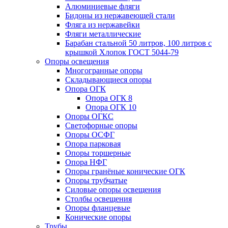
Алюминиевые фляги
Бидоны из нержавеющей стали
Фляга из нержавейки
Фляги металлические
Барабан стальной 50 литров, 100 литров с
крышкой Хлопок ГОСТ 5044-79
Опоры освещения
Многогранные опоры
Складывающиеся опоры
Опора ОГК
Опора ОГК 8
Опора ОГК 10
Опоры ОГКС
Светофорные опоры
Опоры ОСФГ
Опора парковая
Опоры торшерные
Опора НФГ
Опоры гранёные конические ОГК
Опоры трубчатые
Силовые опоры освещения
Столбы освещения
Опоры фланцевые
Конические опоры
Трубы