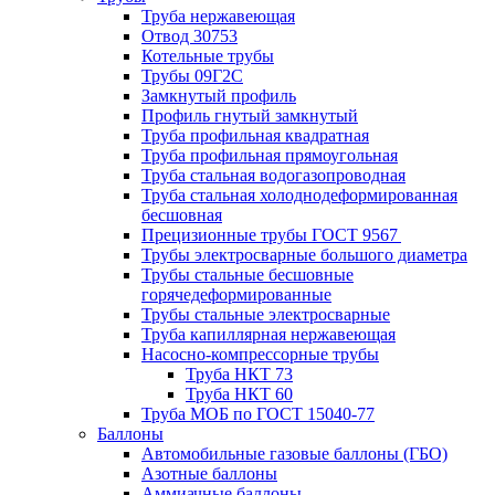
Труба нержавеющая
Отвод 30753
Котельные трубы
Трубы 09Г2С
Замкнутый профиль
Профиль гнутый замкнутый
Труба профильная квадратная
Труба профильная прямоугольная
Труба стальная водогазопроводная
Труба стальная холоднодеформированная
бесшовная
Прецизионные трубы ГОСТ 9567
Трубы электросварные большого диаметра
Трубы стальные бесшовные
горячедеформированные
Трубы стальные электросварные
Труба капиллярная нержавеющая
Насосно-компрессорные трубы
Труба НКТ 73
Труба НКТ 60
Труба МОБ по ГОСТ 15040-77
Баллоны
Автомобильные газовые баллоны (ГБО)
Азотные баллоны
Аммиачные баллоны