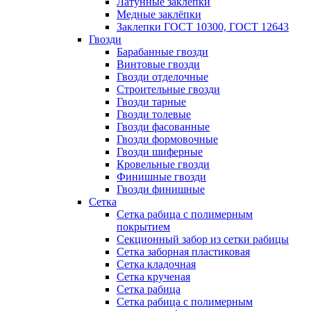
Латунные заклепки
Медные заклёпки
Заклепки ГОСТ 10300, ГОСТ 12643
Гвозди
Барабанные гвозди
Винтовые гвозди
Гвозди отделочные
Строительные гвозди
Гвозди тарные
Гвозди толевые
Гвозди фасованные
Гвозди формовочные
Гвозди шиферные
Кровельные гвозди
Финишные гвозди
Гвозди финишные
Сетка
Сетка рабица с полимерным
покрытием
Секционный забор из сетки рабицы
Сетка заборная пластиковая
Сетка кладочная
Сетка крученая
Сетка рабица
Сетка рабица с полимерным