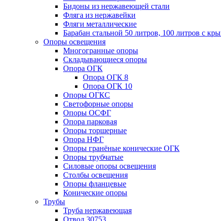
Бидоны из нержавеющей стали
Фляга из нержавейки
Фляги металлические
Барабан стальной 50 литров, 100 литров с к
Опоры освещения
Многогранные опоры
Складывающиеся опоры
Опора ОГК
Опора ОГК 8
Опора ОГК 10
Опоры ОГКС
Светофорные опоры
Опоры ОСФГ
Опора парковая
Опоры торшерные
Опора НФГ
Опоры гранёные конические ОГК
Опоры трубчатые
Силовые опоры освещения
Столбы освещения
Опоры фланцевые
Конические опоры
Трубы
Труба нержавеющая
Отвод 30753