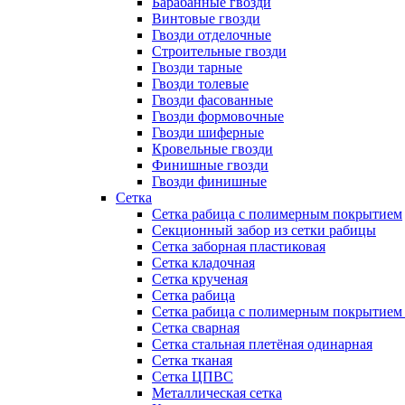
Барабанные гвозди
Винтовые гвозди
Гвозди отделочные
Строительные гвозди
Гвозди тарные
Гвозди толевые
Гвозди фасованные
Гвозди формовочные
Гвозди шиферные
Кровельные гвозди
Финишные гвозди
Гвозди финишные
Сетка
Сетка рабица с полимерным покрытием
Секционный забор из сетки рабицы
Сетка заборная пластиковая
Сетка кладочная
Сетка крученая
Сетка рабица
Сетка рабица с полимерным покрытием
Сетка сварная
Сетка стальная плетёная одинарная
Сетка тканая
Сетка ЦПВС
Металлическая сетка