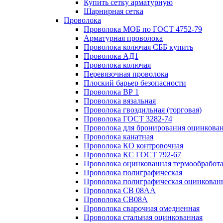
Купить сетку арматурную
Шарнирная сетка
Проволока
Проволока МОБ по ГОСТ 4752-79
Арматурная проволока
Проволока колючая СББ купить
Проволока АД1
Проволока колючая
Перевязочная проволока
Плоский барьер безопасности
Проволока ВР 1
Проволока вязальная
Проволока гвоздильная (торговая)
Проволока ГОСТ 3282-74
Проволока для бронирования оцинкова
Проволока канатная
Проволока КО контровочная
Проволока КС ГОСТ 792-67
Проволока оцинкованная термообработ
Проволока полиграфическая
Проволока полиграфическая оцинкован
Проволока СВ 08АА
Проволока СВ08А
Проволока сварочная омедненная
Проволока стальная оцинкованная