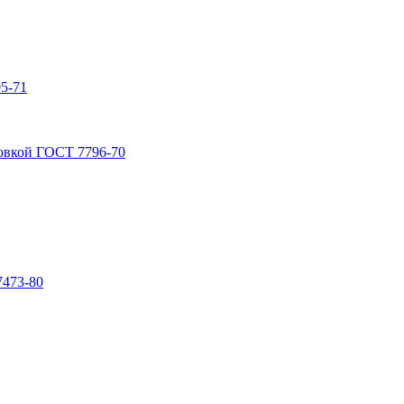
5-71
овкой ГОСТ 7796-70
7473-80