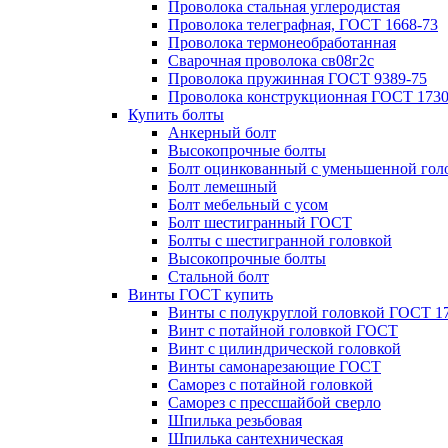
Проволока стальная углеродистая
Проволока телеграфная, ГОСТ 1668-73
Проволока термонеобработанная
Сварочная проволока св08г2с
Проволока пружинная ГОСТ 9389-75
Проволока конструкционная ГОСТ 1730
Купить болты
Анкерный болт
Высокопрочные болты
Болт оцинкованный с уменьшенной гол
Болт лемешный
Болт мебельный с усом
Болт шестигранный ГОСТ
Болты с шестигранной головкой
Высокопрочные болты
Стальной болт
Винты ГОСТ купить
Винты с полукруглой головкой ГОСТ 1
Винт с потайной головкой ГОСТ
Винт с цилиндрической головкой
Винты самонарезающие ГОСТ
Саморез с потайной головкой
Саморез с прессшайбой сверло
Шпилька резьбовая
Шпилька сантехническая