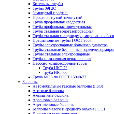
Котельные трубы
Трубы 09Г2С
Замкнутый профиль
Профиль гнутый замкнутый
Труба профильная квадратная
Труба профильная прямоугольная
Труба стальная водогазопроводная
Труба стальная холоднодеформированная бес
Прецизионные трубы ГОСТ 9567
Трубы электросварные большого диаметра
Трубы стальные бесшовные горячедеформиро
Трубы стальные электросварные
Труба капиллярная нержавеющая
Насосно-компрессорные трубы
Труба НКТ 73
Труба НКТ 60
Труба МОБ по ГОСТ 15040-77
Баллоны
Автомобильные газовые баллоны (ГБО)
Азотные баллоны
Аммиачные баллоны
Аргоновые баллоны
Ацетиленовые баллоны
Баллоны малого и среднего объема ГОСТ
Баллоны и огнетушители