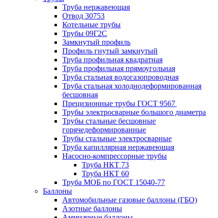
Труба нержавеющая
Отвод 30753
Котельные трубы
Трубы 09Г2С
Замкнутый профиль
Профиль гнутый замкнутый
Труба профильная квадратная
Труба профильная прямоугольная
Труба стальная водогазопроводная
Труба стальная холоднодеформированная
бесшовная
Прецизионные трубы ГОСТ 9567
Трубы электросварные большого диаметра
Трубы стальные бесшовные
горячедеформированные
Трубы стальные электросварные
Труба капиллярная нержавеющая
Насосно-компрессорные трубы
Труба НКТ 73
Труба НКТ 60
Труба МОБ по ГОСТ 15040-77
Баллоны
Автомобильные газовые баллоны (ГБО)
Азотные баллоны
Аммиачные баллоны