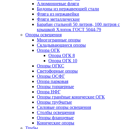
Алюминиевые фляги
Бидоны из нержавеющей стали
Фляга из нержавейки
Фляги металлические
Барабан стальной 50 литров, 100 литров с
крышкой Хлопок ГОСТ 5044-79
Опоры освещения
Многогранные опоры
Складывающиеся опоры
Опора ОГК
Опора ОГК 8
Опора ОГК 10
Опоры ОГКС
Светофорные опоры
Опоры ОСФГ
Опора парковая
Опоры торшерные
Опора НФГ
Опоры гранёные конические ОГК
Опоры трубчатые
Силовые опоры освещения
Столбы освещения
Опоры фланцевые
Конические опоры
Трубы