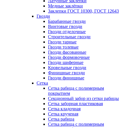
Латунные заклепки
Медные заклёпки
Заклепки ГОСТ 10300, ГОСТ 12643
Гвозди
Барабанные гвозди
Винтовые гвозди
Гвозди отделочные
Строительные гвозди
Гвозди тарные
Гвозди толевые
Гвозди фасованные
Гвозди формовочные
Гвозди шиферные
Кровельные гвозди
Финишные гвозди
Гвозди финишные
Сетка
Сетка рабица с полимерным
покрытием
Секционный забор из сетки рабицы
Сетка заборная пластиковая
Сетка кладочная
Сетка крученая
Сетка рабица
Сетка рабица с полимерным