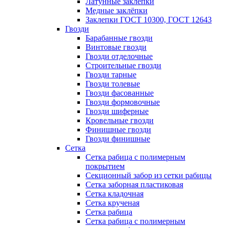
Латунные заклепки
Медные заклёпки
Заклепки ГОСТ 10300, ГОСТ 12643
Гвозди
Барабанные гвозди
Винтовые гвозди
Гвозди отделочные
Строительные гвозди
Гвозди тарные
Гвозди толевые
Гвозди фасованные
Гвозди формовочные
Гвозди шиферные
Кровельные гвозди
Финишные гвозди
Гвозди финишные
Сетка
Сетка рабица с полимерным
покрытием
Секционный забор из сетки рабицы
Сетка заборная пластиковая
Сетка кладочная
Сетка крученая
Сетка рабица
Сетка рабица с полимерным