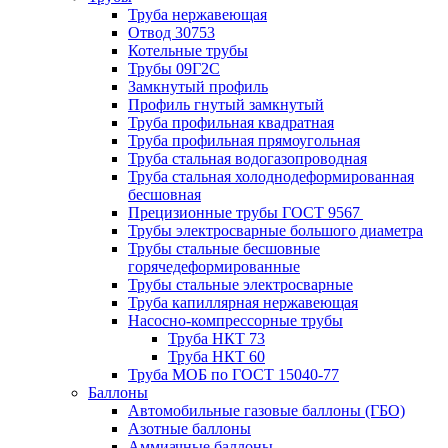
Труба нержавеющая
Отвод 30753
Котельные трубы
Трубы 09Г2С
Замкнутый профиль
Профиль гнутый замкнутый
Труба профильная квадратная
Труба профильная прямоугольная
Труба стальная водогазопроводная
Труба стальная холоднодеформированная
бесшовная
Прецизионные трубы ГОСТ 9567
Трубы электросварные большого диаметра
Трубы стальные бесшовные
горячедеформированные
Трубы стальные электросварные
Труба капиллярная нержавеющая
Насосно-компрессорные трубы
Труба НКТ 73
Труба НКТ 60
Труба МОБ по ГОСТ 15040-77
Баллоны
Автомобильные газовые баллоны (ГБО)
Азотные баллоны
Аммиачные баллоны