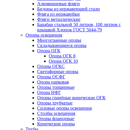
Алюминиевые фляги
Бидоны из нержавеющей стали
Фляга из нержавейки
Фляги металлические
Барабан стальной 50 литров, 100 литров с
крышкой Хлопок ГОСТ 5044-79
Опоры освещения
Многогранные опоры
Складывающиеся опоры
Опора ОГК
Опора ОГК 8
Опора ОГК 10
Опоры ОГКС
Светофорные опоры
Опоры ОСФГ
Опора парковая
Опоры торшерные
Опора НФГ
Опоры гранёные конические ОГК
Опоры трубчатые
Силовые опоры освещения
Столбы освещения
Опоры фланцевые
Конические опоры
Трубы