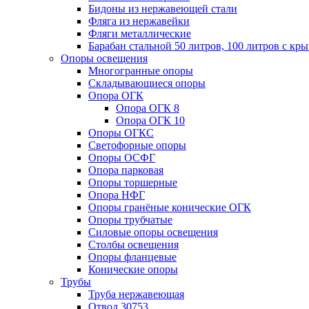
Бидоны из нержавеющей стали
Фляга из нержавейки
Фляги металлические
Барабан стальной 50 литров, 100 литров с к
Опоры освещения
Многогранные опоры
Складывающиеся опоры
Опора ОГК
Опора ОГК 8
Опора ОГК 10
Опоры ОГКС
Светофорные опоры
Опоры ОСФГ
Опора парковая
Опоры торшерные
Опора НФГ
Опоры гранёные конические ОГК
Опоры трубчатые
Силовые опоры освещения
Столбы освещения
Опоры фланцевые
Конические опоры
Трубы
Труба нержавеющая
Отвод 30753