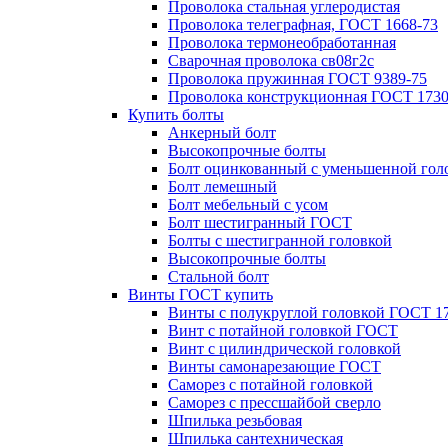
Проволока стальная углеродистая
Проволока телеграфная, ГОСТ 1668-73
Проволока термонеобработанная
Сварочная проволока св08г2с
Проволока пружинная ГОСТ 9389-75
Проволока конструкционная ГОСТ 1730
Купить болты
Анкерный болт
Высокопрочные болты
Болт оцинкованный с уменьшенной гол
Болт лемешный
Болт мебельный с усом
Болт шестигранный ГОСТ
Болты с шестигранной головкой
Высокопрочные болты
Стальной болт
Винты ГОСТ купить
Винты с полукруглой головкой ГОСТ 1
Винт с потайной головкой ГОСТ
Винт с цилиндрической головкой
Винты самонарезающие ГОСТ
Саморез с потайной головкой
Саморез с прессшайбой сверло
Шпилька резьбовая
Шпилька сантехническая