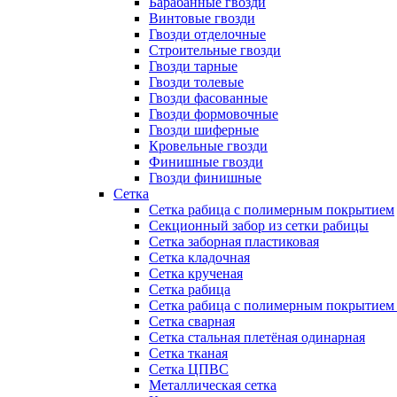
Барабанные гвозди
Винтовые гвозди
Гвозди отделочные
Строительные гвозди
Гвозди тарные
Гвозди толевые
Гвозди фасованные
Гвозди формовочные
Гвозди шиферные
Кровельные гвозди
Финишные гвозди
Гвозди финишные
Сетка
Сетка рабица с полимерным покрытием
Секционный забор из сетки рабицы
Сетка заборная пластиковая
Сетка кладочная
Сетка крученая
Сетка рабица
Сетка рабица с полимерным покрытием
Сетка сварная
Сетка стальная плетёная одинарная
Сетка тканая
Сетка ЦПВС
Металлическая сетка