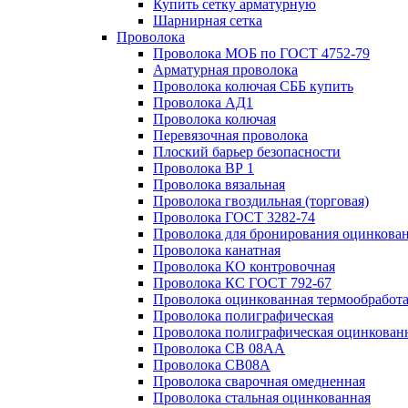
Купить сетку арматурную
Шарнирная сетка
Проволока
Проволока МОБ по ГОСТ 4752-79
Арматурная проволока
Проволока колючая СББ купить
Проволока АД1
Проволока колючая
Перевязочная проволока
Плоский барьер безопасности
Проволока ВР 1
Проволока вязальная
Проволока гвоздильная (торговая)
Проволока ГОСТ 3282-74
Проволока для бронирования оцинкова
Проволока канатная
Проволока КО контровочная
Проволока КС ГОСТ 792-67
Проволока оцинкованная термообработ
Проволока полиграфическая
Проволока полиграфическая оцинкован
Проволока СВ 08АА
Проволока СВ08А
Проволока сварочная омедненная
Проволока стальная оцинкованная