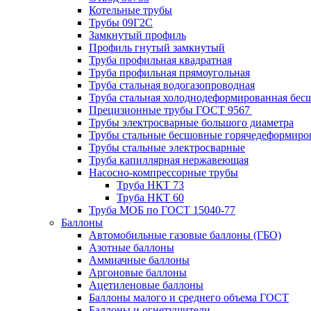
Котельные трубы
Трубы 09Г2С
Замкнутый профиль
Профиль гнутый замкнутый
Труба профильная квадратная
Труба профильная прямоугольная
Труба стальная водогазопроводная
Труба стальная холоднодеформированная бес
Прецизионные трубы ГОСТ 9567
Трубы электросварные большого диаметра
Трубы стальные бесшовные горячедеформиро
Трубы стальные электросварные
Труба капиллярная нержавеющая
Насосно-компрессорные трубы
Труба НКТ 73
Труба НКТ 60
Труба МОБ по ГОСТ 15040-77
Баллоны
Автомобильные газовые баллоны (ГБО)
Азотные баллоны
Аммиачные баллоны
Аргоновые баллоны
Ацетиленовые баллоны
Баллоны малого и среднего объема ГОСТ
Баллоны и огнетушители