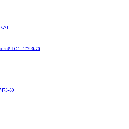
5-71
овкой ГОСТ 7796-70
7473-80