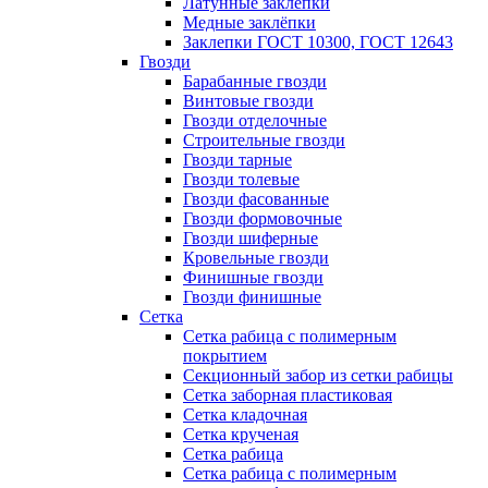
Латунные заклепки
Медные заклёпки
Заклепки ГОСТ 10300, ГОСТ 12643
Гвозди
Барабанные гвозди
Винтовые гвозди
Гвозди отделочные
Строительные гвозди
Гвозди тарные
Гвозди толевые
Гвозди фасованные
Гвозди формовочные
Гвозди шиферные
Кровельные гвозди
Финишные гвозди
Гвозди финишные
Сетка
Сетка рабица с полимерным
покрытием
Секционный забор из сетки рабицы
Сетка заборная пластиковая
Сетка кладочная
Сетка крученая
Сетка рабица
Сетка рабица с полимерным