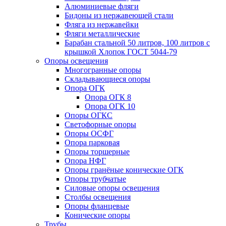
Алюминиевые фляги
Бидоны из нержавеющей стали
Фляга из нержавейки
Фляги металлические
Барабан стальной 50 литров, 100 литров с
крышкой Хлопок ГОСТ 5044-79
Опоры освещения
Многогранные опоры
Складывающиеся опоры
Опора ОГК
Опора ОГК 8
Опора ОГК 10
Опоры ОГКС
Светофорные опоры
Опоры ОСФГ
Опора парковая
Опоры торшерные
Опора НФГ
Опоры гранёные конические ОГК
Опоры трубчатые
Силовые опоры освещения
Столбы освещения
Опоры фланцевые
Конические опоры
Трубы