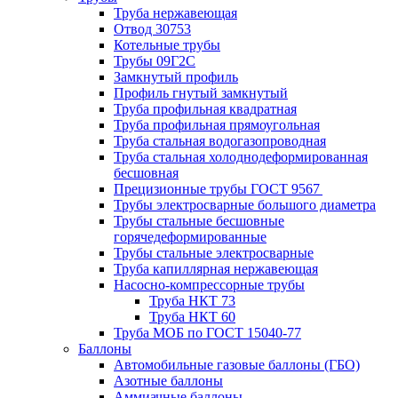
Труба нержавеющая
Отвод 30753
Котельные трубы
Трубы 09Г2С
Замкнутый профиль
Профиль гнутый замкнутый
Труба профильная квадратная
Труба профильная прямоугольная
Труба стальная водогазопроводная
Труба стальная холоднодеформированная
бесшовная
Прецизионные трубы ГОСТ 9567
Трубы электросварные большого диаметра
Трубы стальные бесшовные
горячедеформированные
Трубы стальные электросварные
Труба капиллярная нержавеющая
Насосно-компрессорные трубы
Труба НКТ 73
Труба НКТ 60
Труба МОБ по ГОСТ 15040-77
Баллоны
Автомобильные газовые баллоны (ГБО)
Азотные баллоны
Аммиачные баллоны