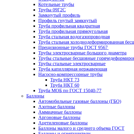
Котельные трубы
Трубы 09Г2С
Замкнутый профиль
Профиль гнутый замкнутый
Труба профильная квадратная
Труба профильная прямоугольная
Труба стальная водогазопроводная
Труба стальная холоднодеформированная бес
Прецизионные трубы ГОСТ 9567
Трубы электросварные большого диаметра
Трубы стальные бесшовные горячедеформиро
Трубы стальные электросварные
Труба капиллярная нержавеющая
Насосно-компрессорные трубы
Труба НКТ 73
Труба НКТ 60
Труба МОБ по ГОСТ 15040-77
Баллоны
Автомобильные газовые баллоны (ГБО)
Азотные баллоны
Аммиачные баллоны
Аргоновые баллоны
Ацетиленовые баллоны
Баллоны малого и среднего объема ГОСТ
Баллоны и огнетушители