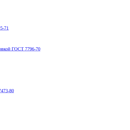
5-71
овкой ГОСТ 7796-70
7473-80