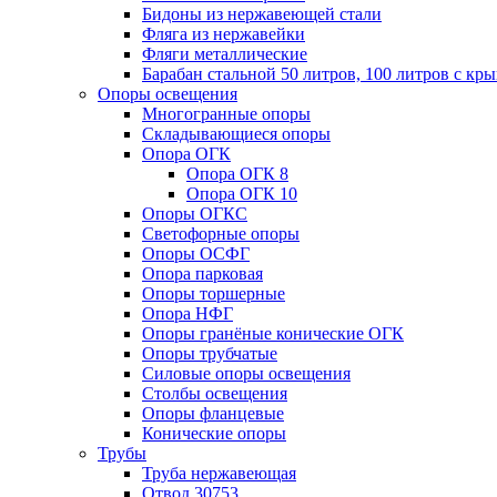
Бидоны из нержавеющей стали
Фляга из нержавейки
Фляги металлические
Барабан стальной 50 литров, 100 литров с к
Опоры освещения
Многогранные опоры
Складывающиеся опоры
Опора ОГК
Опора ОГК 8
Опора ОГК 10
Опоры ОГКС
Светофорные опоры
Опоры ОСФГ
Опора парковая
Опоры торшерные
Опора НФГ
Опоры гранёные конические ОГК
Опоры трубчатые
Силовые опоры освещения
Столбы освещения
Опоры фланцевые
Конические опоры
Трубы
Труба нержавеющая
Отвод 30753