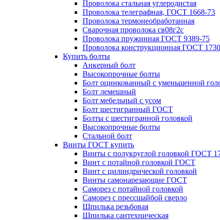
Проволока стальная углеродистая
Проволока телеграфная, ГОСТ 1668-73
Проволока термонеобработанная
Сварочная проволока св08г2с
Проволока пружинная ГОСТ 9389-75
Проволока конструкционная ГОСТ 1730
Купить болты
Анкерный болт
Высокопрочные болты
Болт оцинкованный с уменьшенной гол
Болт лемешный
Болт мебельный с усом
Болт шестигранный ГОСТ
Болты с шестигранной головкой
Высокопрочные болты
Стальной болт
Винты ГОСТ купить
Винты с полукруглой головкой ГОСТ 1
Винт с потайной головкой ГОСТ
Винт с цилиндрической головкой
Винты самонарезающие ГОСТ
Саморез с потайной головкой
Саморез с прессшайбой сверло
Шпилька резьбовая
Шпилька сантехническая