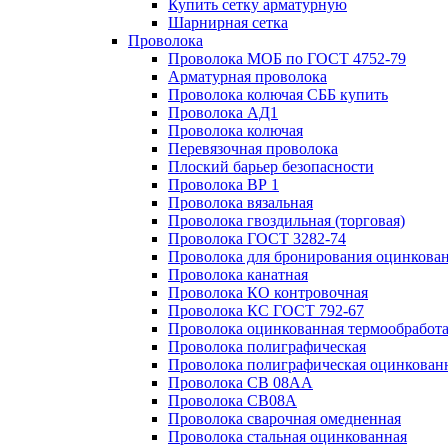
Купить сетку арматурную
Шарнирная сетка
Проволока
Проволока МОБ по ГОСТ 4752-79
Арматурная проволока
Проволока колючая СББ купить
Проволока АД1
Проволока колючая
Перевязочная проволока
Плоский барьер безопасности
Проволока ВР 1
Проволока вязальная
Проволока гвоздильная (торговая)
Проволока ГОСТ 3282-74
Проволока для бронирования оцинкова
Проволока канатная
Проволока КО контровочная
Проволока КС ГОСТ 792-67
Проволока оцинкованная термообработ
Проволока полиграфическая
Проволока полиграфическая оцинкован
Проволока СВ 08АА
Проволока СВ08А
Проволока сварочная омедненная
Проволока стальная оцинкованная