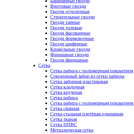
Барабанные гвозди
Винтовые гвозди
Гвозди отделочные
Строительные гвозди
Гвозди тарные
Гвозди толевые
Гвозди фасованные
Гвозди формовочные
Гвозди шиферные
Кровельные гвозди
Финишные гвозди
Гвозди финишные
Сетка
Сетка рабица с полимерным покрытием
Секционный забор из сетки рабицы
Сетка заборная пластиковая
Сетка кладочная
Сетка крученая
Сетка рабица
Сетка рабица с полимерным покрытием
Сетка сварная
Сетка стальная плетёная одинарная
Сетка тканая
Сетка ЦПВС
Металлическая сетка