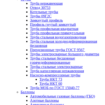
Труба нержавеющая
Отвод 30753
Котельные трубы
Трубы 09Г2С
Замкнутый профиль
Профиль гнутый замкнутый
Труба профильная квадратная
Труба профильная прямоугольная
Труба стальная водогазопроводная
Труба стальная холоднодеформированная
бесшовная
Прецизионные трубы ГОСТ 9567
Трубы электросварные большого диаметра
Трубы стальные бесшовные
горячедеформированные
Трубы стальные электросварные
Труба капиллярная нержавеющая
Насосно-компрессорные трубы
Труба НКТ 73
Труба НКТ 60
Труба МОБ по ГОСТ 15040-77
Баллоны
Автомобильные газовые баллоны (ГБО)
Азотные баллоны
Аммиачные баллоны