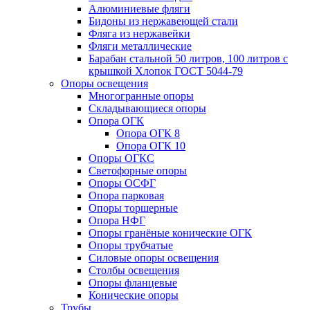
Алюминиевые фляги
Бидоны из нержавеющей стали
Фляга из нержавейки
Фляги металлические
Барабан стальной 50 литров, 100 литров с
крышкой Хлопок ГОСТ 5044-79
Опоры освещения
Многогранные опоры
Складывающиеся опоры
Опора ОГК
Опора ОГК 8
Опора ОГК 10
Опоры ОГКС
Светофорные опоры
Опоры ОСФГ
Опора парковая
Опоры торшерные
Опора НФГ
Опоры гранёные конические ОГК
Опоры трубчатые
Силовые опоры освещения
Столбы освещения
Опоры фланцевые
Конические опоры
Трубы