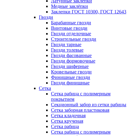
Латунные заклепки
Медные заклёпки
Заклепки ГОСТ 10300, ГОСТ 12643
Гвозди
Барабанные гвозди
Винтовые гвозди
Гвозди отделочные
Строительные гвозди
Гвозди тарные
Гвозди толевые
Гвозди фасованные
Гвозди формовочные
Гвозди шиферные
Кровельные гвозди
Финишные гвозди
Гвозди финишные
Сетка
Сетка рабица с полимерным
покрытием
Секционный забор из сетки рабицы
Сетка заборная пластиковая
Сетка кладочная
Сетка крученая
Сетка рабица
Сетка рабица с полимерным