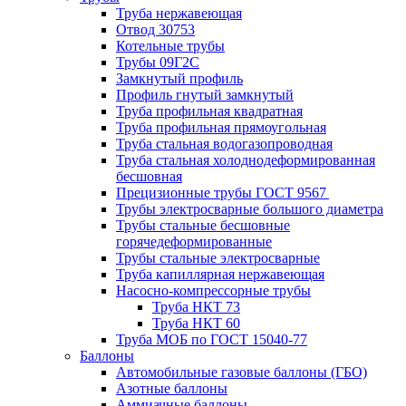
Труба нержавеющая
Отвод 30753
Котельные трубы
Трубы 09Г2С
Замкнутый профиль
Профиль гнутый замкнутый
Труба профильная квадратная
Труба профильная прямоугольная
Труба стальная водогазопроводная
Труба стальная холоднодеформированная
бесшовная
Прецизионные трубы ГОСТ 9567
Трубы электросварные большого диаметра
Трубы стальные бесшовные
горячедеформированные
Трубы стальные электросварные
Труба капиллярная нержавеющая
Насосно-компрессорные трубы
Труба НКТ 73
Труба НКТ 60
Труба МОБ по ГОСТ 15040-77
Баллоны
Автомобильные газовые баллоны (ГБО)
Азотные баллоны
Аммиачные баллоны