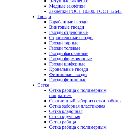
Латунные заклепки
Медные заклёпки
Заклепки ГОСТ 10300, ГОСТ 12643
Гвозди
Барабанные гвозди
Винтовые гвозди
Гвозди отделочные
Строительные гвозди
Гвозди тарные
Гвозди толевые
Гвозди фасованные
Гвозди формовочные
Гвозди шиферные
Кровельные гвозди
Финишные гвозди
Гвозди финишные
Сетка
Сетка рабица с полимерным
покрытием
Секционный забор из сетки рабицы
Сетка заборная пластиковая
Сетка кладочная
Сетка крученая
Сетка рабица
Сетка рабица с полимерным