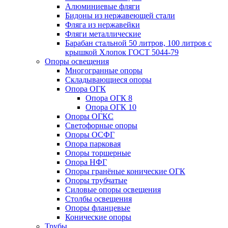
Алюминиевые фляги
Бидоны из нержавеющей стали
Фляга из нержавейки
Фляги металлические
Барабан стальной 50 литров, 100 литров с
крышкой Хлопок ГОСТ 5044-79
Опоры освещения
Многогранные опоры
Складывающиеся опоры
Опора ОГК
Опора ОГК 8
Опора ОГК 10
Опоры ОГКС
Светофорные опоры
Опоры ОСФГ
Опора парковая
Опоры торшерные
Опора НФГ
Опоры гранёные конические ОГК
Опоры трубчатые
Силовые опоры освещения
Столбы освещения
Опоры фланцевые
Конические опоры
Трубы