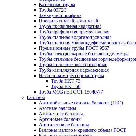
Котельные трубы
Трубы 09Г2С
Замкнутый профиль
Профиль гнутый замкнутый
Труба профильная квадратная
Труба профильная прямоугольная
Труба стальная водогазопроводная
Труба стальная холоднодеформированная бес
Прецизионные трубы ГОСТ 9567
Трубы электросварные большого диаметра
Трубы стальные бесшовные горячедеформиро
Трубы стальные электросварные
Труба капиллярная нержавеющая
Насосно-компрессорные трубы
Труба НКТ 73
Труба НКТ 60
Труба МОБ по ГОСТ 15040-77
Баллоны
Автомобильные газовые баллоны (ГБО)
Азотные баллоны
Аммиачные баллоны
Аргоновые баллоны
Ацетиленовые баллоны
Баллоны малого и среднего объема ГОСТ
Баллоны и огнетушители