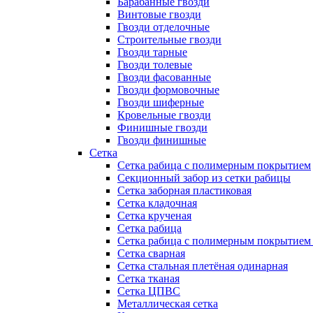
Барабанные гвозди
Винтовые гвозди
Гвозди отделочные
Строительные гвозди
Гвозди тарные
Гвозди толевые
Гвозди фасованные
Гвозди формовочные
Гвозди шиферные
Кровельные гвозди
Финишные гвозди
Гвозди финишные
Сетка
Сетка рабица с полимерным покрытием
Секционный забор из сетки рабицы
Сетка заборная пластиковая
Сетка кладочная
Сетка крученая
Сетка рабица
Сетка рабица с полимерным покрытием
Сетка сварная
Сетка стальная плетёная одинарная
Сетка тканая
Сетка ЦПВС
Металлическая сетка