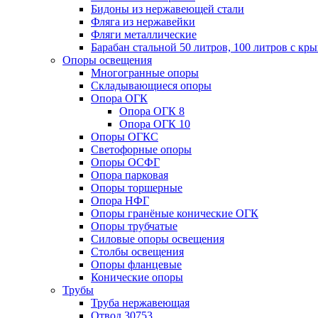
Бидоны из нержавеющей стали
Фляга из нержавейки
Фляги металлические
Барабан стальной 50 литров, 100 литров с к
Опоры освещения
Многогранные опоры
Складывающиеся опоры
Опора ОГК
Опора ОГК 8
Опора ОГК 10
Опоры ОГКС
Светофорные опоры
Опоры ОСФГ
Опора парковая
Опоры торшерные
Опора НФГ
Опоры гранёные конические ОГК
Опоры трубчатые
Силовые опоры освещения
Столбы освещения
Опоры фланцевые
Конические опоры
Трубы
Труба нержавеющая
Отвод 30753