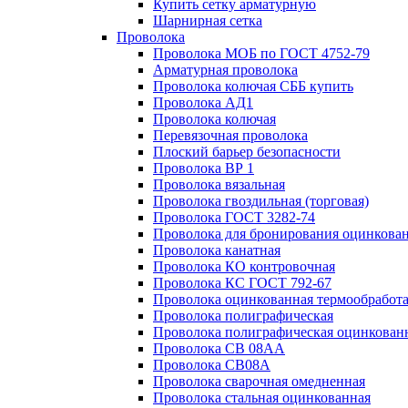
Купить сетку арматурную
Шарнирная сетка
Проволока
Проволока МОБ по ГОСТ 4752-79
Арматурная проволока
Проволока колючая СББ купить
Проволока АД1
Проволока колючая
Перевязочная проволока
Плоский барьер безопасности
Проволока ВР 1
Проволока вязальная
Проволока гвоздильная (торговая)
Проволока ГОСТ 3282-74
Проволока для бронирования оцинкова
Проволока канатная
Проволока КО контровочная
Проволока КС ГОСТ 792-67
Проволока оцинкованная термообработ
Проволока полиграфическая
Проволока полиграфическая оцинкован
Проволока СВ 08АА
Проволока СВ08А
Проволока сварочная омедненная
Проволока стальная оцинкованная