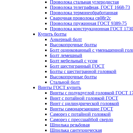
Проволока стальная углеродистая
Проволока телеграфная, ГОСТ 1668-73
Проволока термонеобработанная
Сварочная проволока св08г2с
Проволока пружинная ГОСТ 9389-75
Проволока конструкционная ГОСТ 1730
Купить болты
Анкерный болт
Высокопрочные болты
Болт оцинкованный с уменьшенной гол
Болт лемешный
Болт мебельный с усом
Болт шестигранный ГОСТ
Болты с шестигранной головкой
Высокопрочные болты
Стальной болт
Винты ГОСТ купить
Винты с полукруглой головкой ГОСТ 1
Винт с потайной головкой ГОСТ
Винт с цилиндрической головкой
Винты самонарезающие ГОСТ
Саморез с потайной головкой
Саморез с прессшайбой сверло
Шпилька резьбовая
Шпилька сантехническая