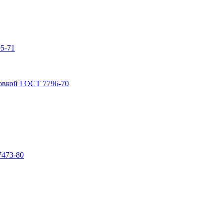
5-71
овкой ГОСТ 7796-70
7473-80