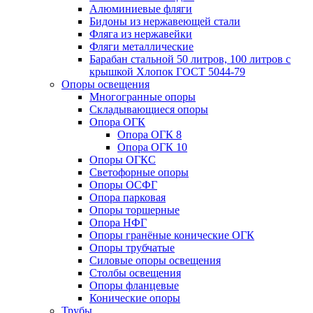
Алюминиевые фляги
Бидоны из нержавеющей стали
Фляга из нержавейки
Фляги металлические
Барабан стальной 50 литров, 100 литров с
крышкой Хлопок ГОСТ 5044-79
Опоры освещения
Многогранные опоры
Складывающиеся опоры
Опора ОГК
Опора ОГК 8
Опора ОГК 10
Опоры ОГКС
Светофорные опоры
Опоры ОСФГ
Опора парковая
Опоры торшерные
Опора НФГ
Опоры гранёные конические ОГК
Опоры трубчатые
Силовые опоры освещения
Столбы освещения
Опоры фланцевые
Конические опоры
Трубы